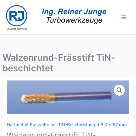
Zum
Inhalt
springen
Walzenrund-Frässtift TiN-
beschichtet
Hartmetall-Frässtifte mit TiN-Beschichtung d 6.0 x 57 mm
Walzenrund-Frässtift TiN-