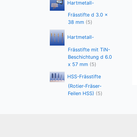
Hartmetall-
t
r
u
e
o
k
Frässtifte d 3.0 x
d
t
5
38 mm
5
u
P
k
r
Hartmetall-
t
o
e
Frässtifte mit TiN-
d
Beschichtung d 6.0
u
5
x 57 mm
5
k
P
t
HSS-Frässtifte
r
e
o
(Rotier-Fräser-
5
d
Feilen HSS)
5
P
u
r
k
o
t
d
e
u