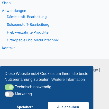
Shop
Anwendungen
Dämmstoff-Bearbeitung
Schaumstoff-Bearbeitung
Hieb-verzahnte Produkte
Orthopädie und Medizintechnik
Kontakt
Copyright © 2026 Ing. Reiner Junge Turbowerkzeuge |
Diese Website nutzt Cookies um Ihnen die beste
turbowerkzeuge.de
Nutzererfahrung zu bieten.
Weitere Information
Allgemeine Geschäftsbedingungen
Technisch notwendig
Technisch notwendig
Versandkosten
Marketing
Marketing
Widerrufsbelehrung
Datenschutz
Speichern
Alle erlauben