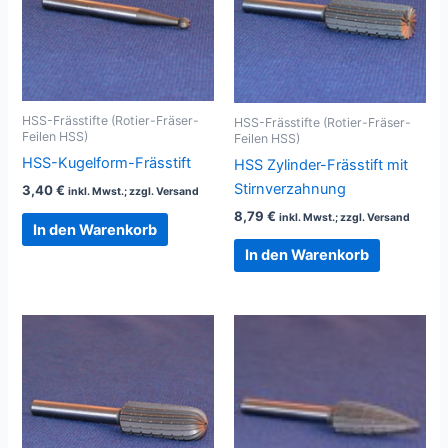
HSS-Frässtifte (Rotier-Fräser-
HSS-Frässtifte (Rotier-Fräser-
Feilen HSS)
Feilen HSS)
HSS-Kugelform-Frässtift
HSS Zylinder-Frässtift mit
Stirnverzahnung
3,40
€
inkl. Mwst.; zzgl. Versand
8,79
€
inkl. Mwst.; zzgl. Versand
In den Warenkorb
In den Warenkorb