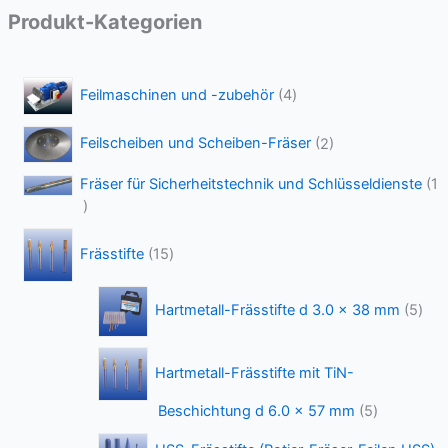
Produkt-Kategorien
4
Feilmaschinen und -zubehör
4
P
r
2
Feilscheiben und Scheiben-Fräser
2
o
P
d
r
Fräser für Sicherheitstechnik und Schlüsseldienste
1
u
o
1
k
d
P
t
1
u
r
e
Frässtifte
15
5
k
o
P
t
d
5
r
e
Hartmetall-Frässtifte d 3.0 x 38 mm
5
u
P
o
k
r
d
t
o
u
Hartmetall-Frässtifte mit TiN-
d
k
u
t
5
Beschichtung d 6.0 x 57 mm
5
k
e
P
t