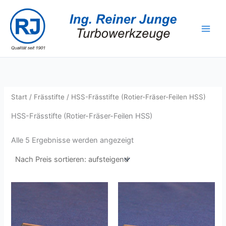
Zum
Inhalt
springen
Start
/
Frässtifte
/ HSS-Frässtifte (Rotier-Fräser-Feilen HSS)
HSS-Frässtifte (Rotier-Fräser-Feilen HSS)
Nach
Alle 5 Ergebnisse werden angezeigt
Preis
sortiert:
aufsteigend